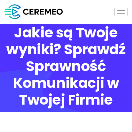
Jakie są Twoje
wyniki? Sprawdź
Sprawność
Komunikacji w
Twojej Firmie