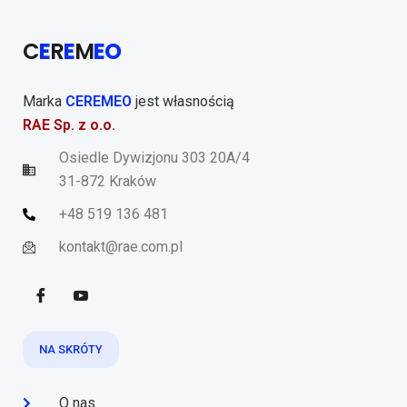
C
E
R
E
M
EO
Marka
CEREMEO
jest własnością
RAE Sp. z o.o.
Osiedle Dywizjonu 303 20A/4
31-872 Kraków
+48 519 136 481
kontakt@rae.com.pl
NA SKRÓTY
O nas