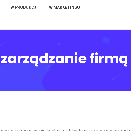
W PRODUKCJI
W MARKETINGU
 zarządzanie firmą
ażne jest utrzymywanie kontaktu z klientami i skuteczne zarząd