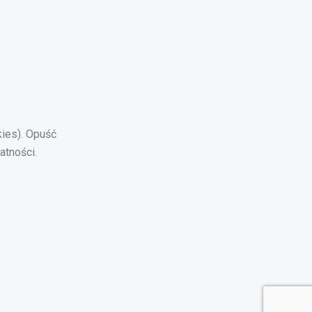
kies). Opuść
atności.