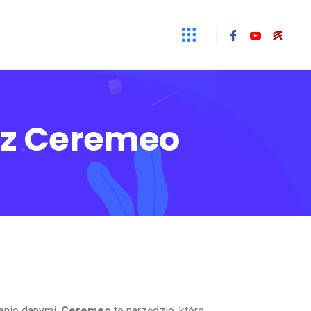
 z Ceremeo
zanie danymi.
Ceremeo
to narzędzie, które