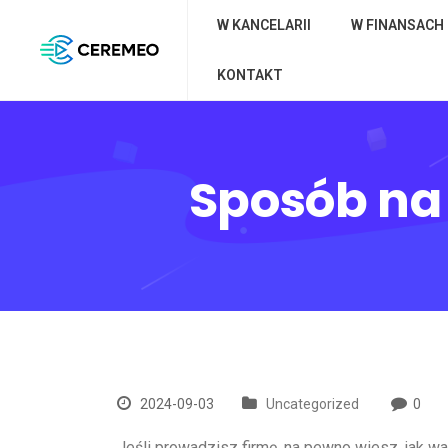
W KANCELARII
W FINANSACH
KONTAKT
Sposób na
2024-09-03
Uncategorized
0
Jeśli prowadzisz firmę, na pewno wiesz, jak w