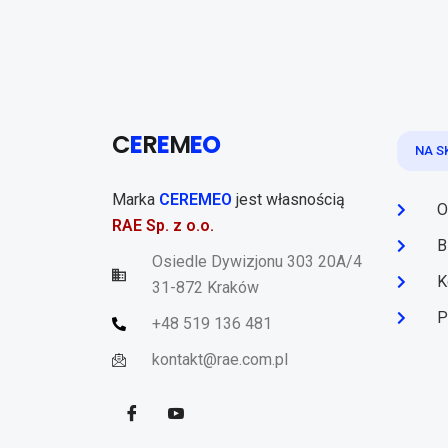
C
E
R
E
M
EO
NA S
Marka
CEREMEO
jest własnością
O
RAE Sp. z o.o.
B
Osiedle Dywizjonu 303 20A/4
K
31-872 Kraków
P
+48 519 136 481
kontakt@rae.com.pl