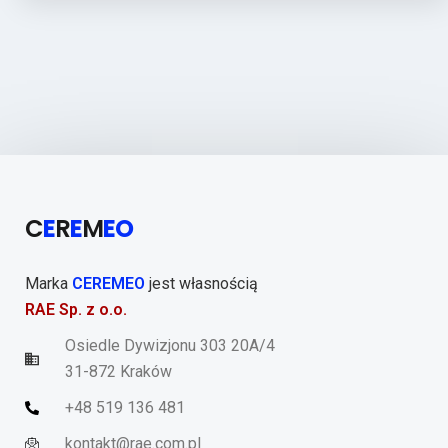
C
E
R
E
M
EO
Marka
CEREMEO
jest własnością
RAE Sp. z o.o.
Osiedle Dywizjonu 303 20A/4
31-872 Kraków
+48 519 136 481
kontakt@rae.com.pl