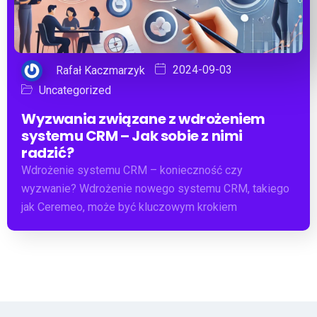
2024-09-03
Rafał Kaczmarzyk
Uncategorized
Wyzwania związane z wdrożeniem
systemu CRM – Jak sobie z nimi
radzić?
Wdrożenie systemu CRM – konieczność czy
wyzwanie? Wdrożenie nowego systemu CRM, takiego
jak Ceremeo, może być kluczowym krokiem